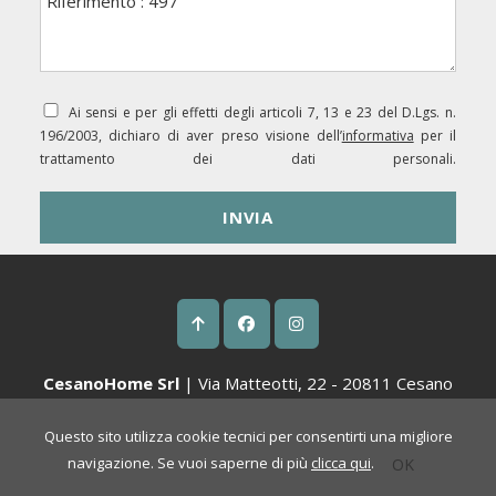
Ai sensi e per gli effetti degli articoli 7, 13 e 23 del D.Lgs. n.
196/2003, dichiaro di aver preso visione dell’
informativa
per il
trattamento dei dati personali.
CesanoHome Srl
| Via Matteotti, 22 - 20811 Cesano
Maderno (MB) |
Tel. 0362-509166
Questo sito utilizza cookie tecnici per consentirti una migliore
P.Iva 09805830966 | Cap. Soc € 10.000 i.v. | Rea MB 1911402 |
Privacy
|
Cookies Policy
|
Powered by Cometa Immobiliare
navigazione. Se vuoi saperne di più
clicca qui
.
OK